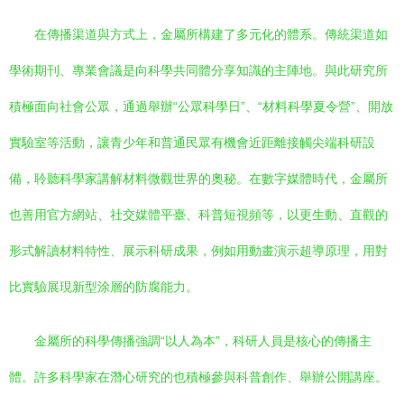
在傳播渠道與方式上，金屬所構建了多元化的體系。傳統渠道如
學術期刊、專業會議是向科學共同體分享知識的主陣地。與此研究所
積極面向社會公眾，通過舉辦“公眾科學日”、“材料科學夏令營”、開放
實驗室等活動，讓青少年和普通民眾有機會近距離接觸尖端科研設
備，聆聽科學家講解材料微觀世界的奧秘。在數字媒體時代，金屬所
也善用官方網站、社交媒體平臺、科普短視頻等，以更生動、直觀的
形式解讀材料特性、展示科研成果，例如用動畫演示超導原理，用對
比實驗展現新型涂層的防腐能力。
金屬所的科學傳播強調“以人為本”，科研人員是核心的傳播主
體。許多科學家在潛心研究的也積極參與科普創作、舉辦公開講座。