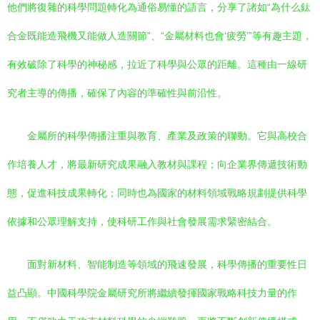
他們將復雜的科學問題轉化為通俗易懂的語言，分享了諸如“為什么鈦
合金既能造飛機又能做人造關節”、“金屬材料也會‘疲勞’”等有趣主題，
有效破除了科學的神秘感，拉近了科學與公眾的距離。這種由一線研
究者主導的傳播，確保了內容的準確性與前沿性。
金屬所的科學傳播注重與教育、產業及政策的聯動。它與高校合
作培養人才，將最新研究成果融入教材與課程；向企業界傳遞技術動
態，促進科技成果轉化；同時也為國家的材料領域戰略規劃提供科學
依據和公眾理解支持，使科研工作與社會發展需求緊密結合。
面對新材料、智能制造等領域的飛速發展，科學傳播的重要性日
益凸顯。中國科學院金屬研究所將繼續發揮國家戰略科技力量的作