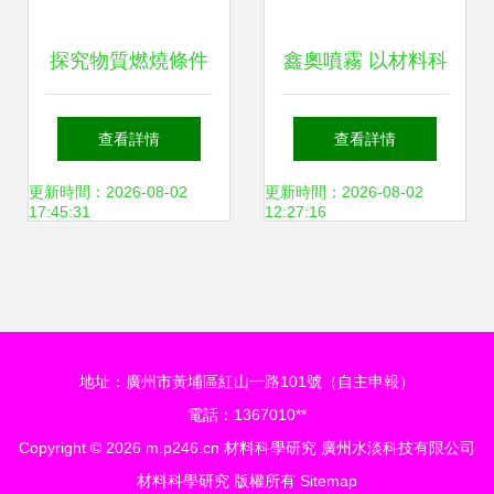
探究物質燃燒條件
鑫奧噴霧 以材料科
的實驗觀察與材料
學研究為基石，打
查看詳情
查看詳情
科學研究啟示
造值得信賴的露天
更新時間：2026-08-02
更新時間：2026-08-02
17:45:31
12:27:16
噴霧加濕降溫解決
方案
地址：廣州市黃埔區紅山一路101號（自主申報）
電話：1367010**
Copyright © 2026
m.p246.cn
材料科學研究
廣州水淡科技有限公司
材料科學研究
版權所有
Sitemap